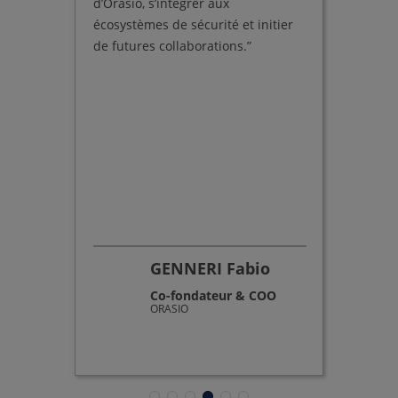
ions de
d’Orasio, s’intégrer aux
innovat
uprès
écosystèmes de sécurité et initier
avec no
urs."
de futures collaborations.”
moment 
et d’éc
as
GENNERI Fabio
cial et
Co-fondateur & COO
ORASIO