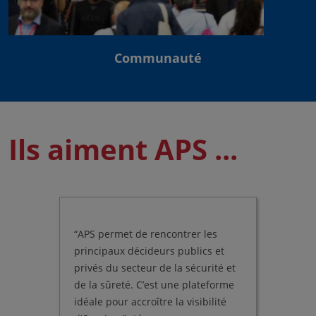
Communauté
Ils aiment APS ...
“APS permet de rencontrer les
"Ce sal
té
principaux décideurs publics et
inconto
tre
privés du secteur de la sécurité et
profess
aitons
de la sûreté. C’est une plateforme
clients,
marque
idéale pour accroître la visibilité
pourron