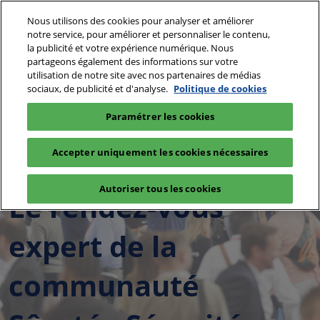
Accéder
N
Nous utilisons des cookies pour analyser et améliorer
au
d
notre service, pour améliorer et personnaliser le contenu,
contenu
p
la publicité et votre expérience numérique. Nous
28 - 30 Septembre 2027
Login
partageons également des informations sur votre
o
Paris - Porte de Versailles - Pavillon 5.1
utilisation de notre site avec nos partenaires de médias
sociaux, de publicité et d'analyse.
Politique de cookies
Paramétrer les cookies
28 - 30 septembre 2027
Accepter uniquement les cookies nécessaires
Paris - Porte de Versailles - Pavillon 5.1
Autoriser tous les cookies
Le rendez-vous
expert de la
communauté