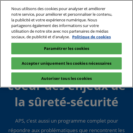
Accéder
N
Nous utilisons des cookies pour analyser et améliorer
au
d
notre service, pour améliorer et personnaliser le contenu,
contenu
p
la publicité et votre expérience numérique. Nous
28 - 30 Septembre 2027
Login
partageons également des informations sur votre
o
Paris - Porte de Versailles - Pavillon 5.1
utilisation de notre site avec nos partenaires de médias
sociaux, de publicité et d'analyse.
Politique de cookies
Home
Programme
Paramétrer les cookies
Accepter uniquement les cookies nécessaires
Un évènement au
Autoriser tous les cookies
coeur des enjeux de
la sûreté-sécurité
APS, c’est aussi un programme complet pour
répondre aux problématiques que rencontrent les